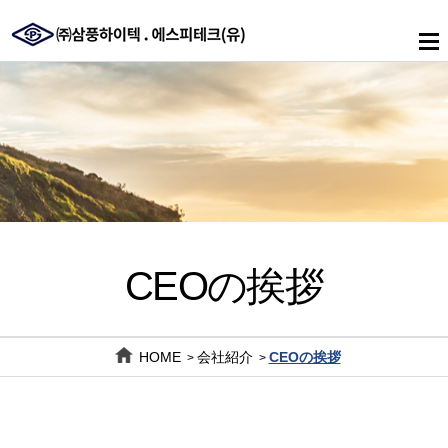
메
인
메
뉴
CEOの挨拶
HOME
会社紹介
CEOの挨拶
>
>
CEO
の
SAMPUNG
挨
HITECH