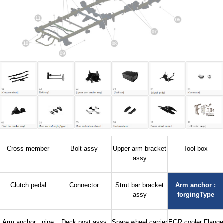
Cross member
Bolt assy
Upper arm bracket
Tool box
assy
Clutch pedal
Connector
Strut bar bracket
Arm anchor :
assy
forgingType
Arm anchor : pipe
Deck post assy
Spare wheel carrier
EGR cooler Flange