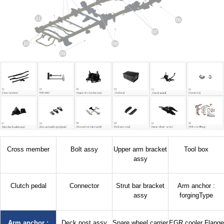
Cross member
Bolt assy
Upper arm bracket
Tool box
assy
Clutch pedal
Connector
Strut bar bracket
Arm anchor :
assy
forgingType
Arm anchor :
Deck post assy
Spare wheel carrier
EGR cooler Flange